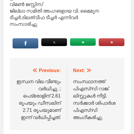
വിമൺ ജസ്റ്റിസ്
ജില്ലാ സമിതി അംഗങളായ വി. മൈമൂന
ടീച്ചർ,ടിലത്വീഫ ടീച്ചർ എന്നിവർ
സംസാരിച്ചു.
Post
Previous:
Next:
navigation
ഇന്ധന വില വീണ്ടും
സംസ്ഥാനത്ത്
വർധിച്ചു. ;
പിഎസ്‌സി റാങ്ക്
പെട്രോളിന് 2.61
ലിസ്റ്റുകൾ നീട്ടി.
രൂപയും ഡീസലിന്
സർക്കാർ ശിപാർശ
2.71 രൂപയുമാണ്
പിഎസ്‌സി
ഇന്ന് വർധിപ്പിച്ചത്.
അംഗീകരിച്ചു.