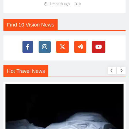
1 month ago
0
Find 10 Vision News
Hot Travel News