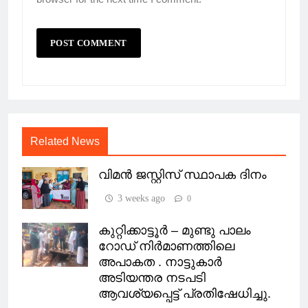
Related News
വിമൻ ജസ്റ്റിസ് സ്ഥാപക ദിനം
3 weeks ago
0
കുറ്റിക്കാട്ടൂർ – മുണ്ടു പാലം
റോഡ് നിർമാണത്തിലെ
അപാകത . നാട്ടുകാർ
അടിയന്തര നടപടി
ആവശ്യപ്പെട്ട് പ്രതിഷേധിച്ചു.