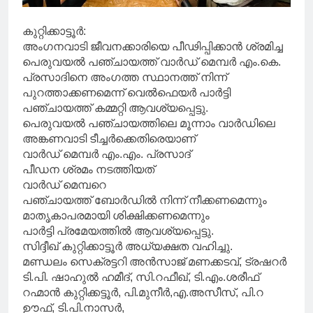
കുറ്റിക്കാട്ടൂർ:
അംഗനവാടി ജീവനക്കാരിയെ പീഢിപ്പിക്കാൻ ശ്രമിച്ച
പെരുവയൽ പഞ്ചായത്ത് വാർഡ് മെമ്പർ എം.കെ.
പ്രസാദിനെ അംഗത്ത സ്ഥാനത്ത് നിന്ന്
പുറത്താക്കണമെന്ന് വെൽഫെയർ പാർട്ടി
പഞ്ചായത്ത് കമ്മറ്റി ആവശ്യപ്പെട്ടു.
പെരുവയൽ പഞ്ചായത്തിലെ മൂന്നാം വാർഡിലെ
അങ്കണവാടി ടീച്ചർക്കെതിരെയാണ്
വാർഡ് മെമ്പർ എം.എം. പ്രസാദ്
പീഡന ശ്രമം നടത്തിയത്
വാർഡ് മെമ്പറെ
പഞ്ചായത്ത് ബോർഡിൽ നിന്ന് നീക്കണമെന്നും
മാതൃകാപരമായി ശിക്ഷിക്കണമെന്നും
പാർട്ടി പ്രമേയത്തിൽ ആവശ്യപ്പെട്ടു.
സിദ്ദീഖ് കുറ്റിക്കാട്ടൂർ അധ്യക്ഷത വഹിച്ചു.
മണ്ഡലം സെക്രട്ടറി അൻസാജ് മണക്കടവ്, ട്രഷറർ
ടി.പി. ഷാഹുൽ ഹമീദ്, സി.റഫീഖ്, ടി.എം.ശരീഫ്
റഹ്മാൻ കുറ്റിക്കട്ടൂർ, പി.മുനീർ,എ.അസീസ്, പി.റ
ഊഫ്, ടി.പി.നാസർ,