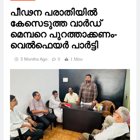
പീഢന പരാതിയിൽ
കേസെടുത്ത വാർഡ്
മെമ്പറെ പുറത്താക്കണം-
വെൽഫെയർ പാർട്ടി
3 Months Ago
0
1 Mins