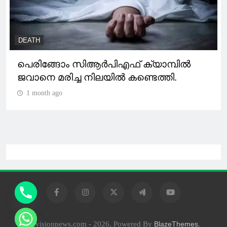
DEATH
പെരിങ്ങോം സിആർപിഎഫ് ക്യാമ്പിൽ
ജവാനെ മരിച്ച നിലയിൽ കണ്ടെത്തി.
1 month ago
10visionnews.com - 2026. Powered By
.
BlazeThemes