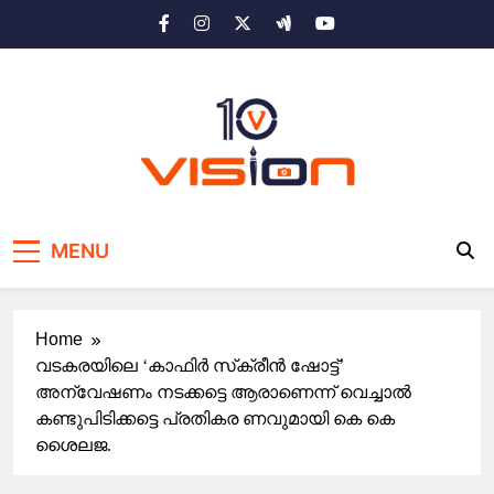
Skip
to
content
10 vision news
Stay Ahead with 10 Vision News
MENU
Home
വടകരയിലെ ‘കാഫിര്‍ സ്‌ക്രീന്‍ ഷോട്ട്’
അന്വേഷണം നടക്കട്ടെ ആരാണെന്ന് വെച്ചാല്‍
കണ്ടുപിടിക്കട്ടെ പ്രതികര ണവുമായി കെ കെ
ശൈലജ.