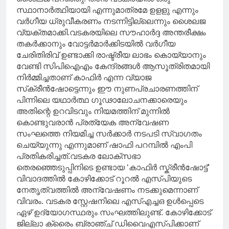
സ്ഥാനാര്‍ത്ഥിയായി എന്നുമാത്രമേ ഉളളു എന്നും
വര്‍ഗീയ ധ്രുവീകരണം നടന്നിട്ടില്ലെന്നും ശൈലജ
വ്യക്തമാക്കി.വടകരയിലെ സൗഹാര്‍ദ്ദ അന്തരീക്ഷം
തകര്‍ക്കാനും വോട്ടര്‍മാര്‍ക്കിടയില്‍ വര്‍ഗീയ
ചേരിതിരിവ് ഉണ്ടാക്കി രാഷ്ട്രീയ ലാഭം കൊയ്യാനും
വേണ്ടി സിപിഐഎം കേന്ദ്രങ്ങള്‍ ആസൂത്രിതമായി
നിര്‍മ്മിച്ചതാണ് കാഫിര്‍ എന്ന വ്യാജ
സ്‌ക്രീന്‍ഷോട്ടെന്നും ഈ നുണപ്രചാരണത്തിന്
പിന്നിലെ യഥാര്‍ത്ഥ ഗൂഢാലോചനക്കാരെയും
അതിന്റെ ഉറവിടവും നിയമത്തിന് മുന്നില്‍
കൊണ്ടുവരാന്‍ പ്രത്യേക അന്വേഷണ
സംഘത്തെ നിയമിച്ച സര്‍ക്കാര്‍ നടപടി സ്വാഗതം
ചെയ്യുന്നു എന്നുമാണ് ഷാഫി പറമ്പില്‍ എംപി
പ്രതികരിച്ചത്.വടകര ലോക്‌സഭാ
തെരഞ്ഞെടുപ്പിനിടെ ഉണ്ടായ ‘കാഫിർ സ്ക്രീൻഷോട്ട്’
വിവാദത്തിൽ കോഴിക്കോട് റൂറൽ എസ്പിയുടെ
നേതൃത്വത്തിൽ അന്വേഷണം നടക്കുമെന്നാണ്
വിവരം. വടകര സ്റ്റേഷനിലെ എസ്എച്ചഒ ഉൾപ്പെടെ
ഏഴ് ഉദ്യോഗസ്ഥരും സംഘത്തിലുണ്ട്. കോഴിക്കോട്
ജില്ലാ ക്രൈം ബ്രാഞ്ച് ഡിവൈഎസ്പിക്കാണ്