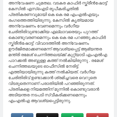
അന്വേഷണ ചുമതല. വടകര കാഫിർ സ്ക്രീൻഷോട്ട്’
കേസിൽ എസ്ഐടി രൂപീകരിച്ചതിൽ
പ്രതികരണവുമായി കെ കെ രമ എംഎൽഎയും
രംഗത്തെത്തിയിരുന്നു. കേസിൽ കൃത്യമായ
അന്വേഷണം വേണമെന്നും വർ​ഗീയ
ചേരിതിരിവുണ്ടാക്കിയ എല്ലാവരെയും പുറത്ത്
കൊണ്ടുവരണമെന്നും കെ കെ രമ പറഞ്ഞു.കാഫിർ
സ്ക്രീൻഷോട്ട്’ വിവാദത്തിൽ അന്വേഷണം
ഊർജിതമാക്കണമെന്ന് ആവശ്യപ്പെട്ട് ആഭ്യന്തര
മന്ത്രി രമേശ് ചെന്നിത്തലയ്ക്ക് കുറ്റ്യാടി എംഎൽഎ
പാറക്കൽ അബ്ദുള്ള കത്ത് നൽകിയിരുന്നു . രമേശ്
ചെന്നിത്തലയുടെ ഓഫീസിൽ നേരിട്ട്
എത്തിയായിരുന്നു കത്ത് നൽകിയത്. വർഗീയ
ചേരിതിരിവ് ഉണ്ടാക്കാൻ ശ്രമിച്ചവരെ വെറുതെ
വിടരുതെന്നാണ് പരാതിയിൽ പറഞ്ഞിരുന്നത്.
പ്രതികളെ നിയമത്തിന് മുന്നിൽ കൊണ്ടുവരാൻ
അടിയന്തര നടപടി സ്വീകരിക്കണമെന്നും
എംഎൽഎ ആവശ്യപ്പെട്ടിരുന്നു.