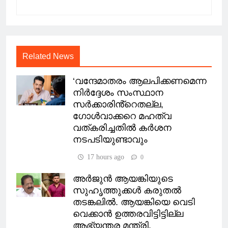
Related News
‘വന്ദേമാതരം ആലപിക്കണമെന്ന
നിർദ്ദേശം സംസ്ഥാന
സർക്കാരിൻ്റെതല്ല,
ഗോൾവാക്കറെ മഹത്വ
വത്കരിച്ചതിൽ കർശന
നടപടിയുണ്ടാവും
17 hours ago
0
അ‍ർജുൻ ആയങ്കിയുടെ
സുഹൃത്തുക്കൾ കരുതൽ
തടങ്കലിൽ. ആയങ്കിയെ വെടി
വെക്കാൻ ഉത്തരവിട്ടിട്ടില്ല
ആഭ്യന്തര മന്ത്രി.