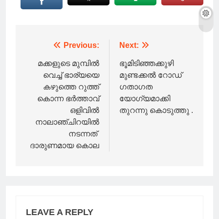
Post
Previous:
Next:
navigation
മക്കളുടെ മുമ്പിൽ
ഭൂമിടിഞ്ഞക്കുഴി
വെച്ച് ഭാര്യയെ
മുണ്ടക്കൽ റോഡ്
കഴുത്തെ റുത്ത്
ഗതാഗത
കൊന്ന ഭർത്താവ്
യോഗ്യമാക്കി
ഒളിവിൽ
തുറന്നു കൊടുത്തു .
നാലാഞ്ചിറയിൽ
നടന്നത്
ദാരുണമായ കൊല
LEAVE A REPLY