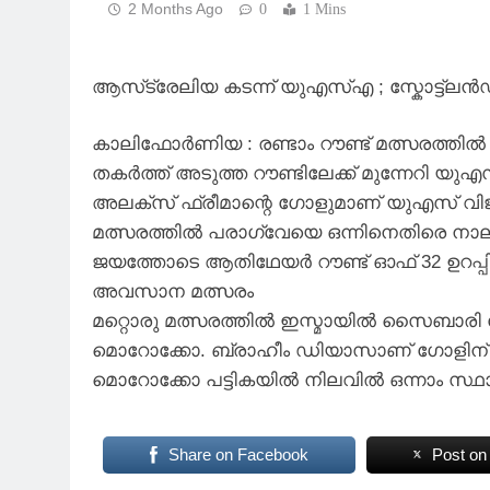
2 Months Ago
0
1 Mins
ആസ്‌ട്രേലിയ കടന്ന് യുഎസ്എ ; സ്കോട്ട്
കാലിഫോർണിയ : രണ്ടാം റൗണ്ട് മത്സരത്തി
തകർത്ത് അടുത്ത റൗണ്ടിലേക്ക് മുന്നേറി
അലക്സ് ഫ്രീമാന്റെ ഗോളുമാണ് യുഎസ് വിജയ
മത്സരത്തിൽ പരാഗ്വേയെ ഒന്നിനെതിരെ നാല്
ജയത്തോടെ ആതിഥേയർ റൗണ്ട് ഓഫ് 32 ഉറപ്പി
അവസാന മത്സരം
മറ്റൊരു മത്സരത്തിൽ ഇസ്മായിൽ സൈബാരി 
മൊറോക്കോ. ബ്രാഹീം ഡിയാസാണ് ഗോളിന് വ
മൊറോക്കോ പട്ടികയിൽ നിലവിൽ ഒന്നാം സ്ഥ
Share on Facebook
Post on