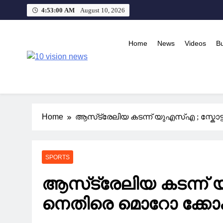
Skip
4:53:01 AM
August 10, 2026
to
content
Home
News
Videos
B
10 vision news
Stay Ahead with 10 Vision News
Home
ആസ്‌ട്രേലിയ കടന്ന് യുഎസ്എ ; സ്കോ
SPORTS
ആസ്‌ട്രേലിയ കടന്ന് 
നെതിരെ മൊറോ ക്കോക