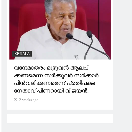
വിദ
വെട
പരാ
സൈന
ദാസ
2 w
KERALA
വന്ദേമാതരം മുഴുവന്‍ ആലപി
ക്കണമെന്ന സര്‍ക്കുലര്‍ സര്‍ക്കാര്‍
പിന്‍വലിക്കണമെന്ന് പ്രതിപക്ഷ
നേതാവ് പിണറായി വിജയന്‍.
2 weeks ago