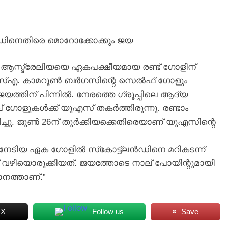
ലൻഡിനെതിരെ മൊറോക്കോക്കും ജയ
ൽ ആസ്ട്രേലിയയെ ഏകപക്ഷീയമായ രണ്ട് ഗോളിന്
 യുഎസ്എ. കാമറൂൺ ബർഗസിന്റെ സെൽഫ് ഗോളും
DEATH
ത്തിന് പിന്നിൽ. നേരത്തെ ഗ്രൂപ്പിലെ ആദ്യ
 ഗോളുകൾക്ക് യുഎസ് തകർത്തിരുന്നു. രണ്ടാം
കുറ്റിക്കാട്ടൂർ നെടും പറമ്പ് കുന്ന്
ച്ചു. ജൂൺ 26ന് തുർക്കിയക്കെതിരെയാണ് യുഎസിന്റെ
നവാബു ജാൻ നിര്യാതനായി
2 weeks ago
നേടിയ ഏക ഗോളിൽ സ്‌കോട്ട്ലൻഡിനെ മറികടന്ന്
ഴിയൊരുക്കിയത്. ജയത്തോടെ നാല് പോയിന്റുമായി
ാനത്താണ്.”
 X
Follow us
Save