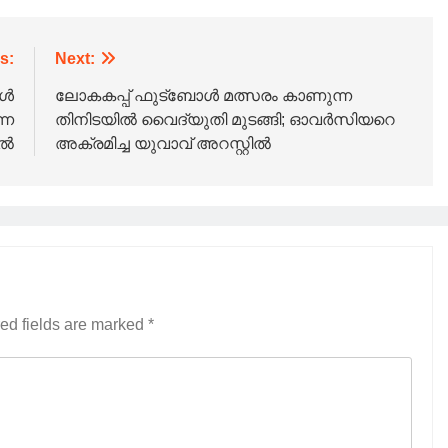
s:
Next:
കൾ
ലോകകപ്പ് ഫുട്‌ബോൾ മത്സരം കാണുന്ന
്ന
തിനിടയിൽ വൈദ്യുതി മുടങ്ങി; ഓവർസിയറെ
ിൽ
അക്രമിച്ച യുവാവ് അറസ്റ്റിൽ
ed fields are marked
*