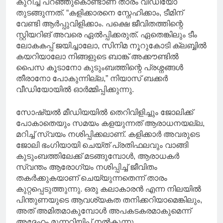
കുറിച്ച് പറഞ്ഞുകൊണ്ടാണ് താരം വിഡിയോ
തുടങ്ങുന്നത്. “കളിക്കാരനെ സ്നേഹിക്കാം, ടീമിന്
വേണ്ടി ആർപ്പുവിളിക്കാം. പക്ഷെ ജീവിതത്തിന്റെ
സ്റ്റിയറിങ് അവരെ ഏൽപ്പിക്കരുത്. ഏതെങ്കിലും ടീം
ലോകകപ്പ് ജയിച്ചാലോ, സിനിമ നൂറുകോടി ക്ലബ്ബിൽ
കയറിയാലോ നിങ്ങളുടെ ബാങ്ക് അക്കൗണ്ടിൽ
പൈസ കൂടാനോ കുടുംബത്തിന്റെ പ്രശ്നങ്ങൾ
തീരാനോ പോകുന്നില്ല,” നിയാസ് ബക്കർ
വീഡിയോയിൽ ഓർമ്മിപ്പിക്കുന്നു.
സോഷ്യൽ മീഡിയയിൽ തെറിവിളിച്ചും ജോലിക്ക്
പോകാതെയും സമയം കളയുന്നത് ആരാധനയല്ല,
മറിച്ച് സ്വയം നശിപ്പിക്കലാണ്. കളിക്കാർ അവരുടെ
ജോലി ഭംഗിയായി ചെയ്ത് പ്രതിഫലവും വാങ്ങി
കുടുംബത്തിലേക്ക് മടങ്ങുമ്പോൾ, ആരാധകർ
സ്വന്തം ആരോഗ്യം നശിപ്പിച്ച് ജീവിതം
തകർക്കുകയാണ് ചെയ്യുന്നതെന്ന് താരം
കുറ്റപ്പെടുത്തുന്നു. ഒരു കലാകാരൻ എന്ന നിലയിൽ
പിന്തുണയുടെ ആവശ്യകത തനിക്കറിയാമെങ്കിലും,
അത് അമിതമാകുമ്പോൾ അപകടകരമാകുമെന്ന്
അദ്ദേഹം മുന്നറിയിപ്പ് നൽകുന്നു.