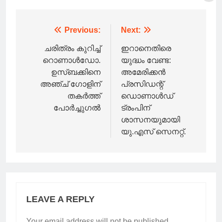
Post
Previous:
Next:
navigation
ചരിത്രം കുറിച്ച്
ഇറാനെതിരെ
റൊണാൾഡോ.
യുദ്ധം വേണ്ട:
ഉസ്ബക്കിനെ
അമേരിക്കന്‍
അഞ്ച് ഗോളിന്
പ്രസിഡന്റ്
തകർത്ത്
ഡൊണാള്‍ഡ്
പോർച്ചുഗൽ
ട്രംപിന്
ശാസനയുമായി
യു.എസ് സെനറ്റ്.
LEAVE A REPLY
Your email address will not be published.