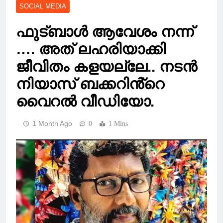
SOCIAL MEDIA
ഫുട്ബാൾ ആവേശം നന്ന്
…. അത് ലഹരിയാക്കി
ജീവിതം കളയല്ലേ.. നടൻ
നിയാസ് ബക്കറിൻ്റെ
വൈറൽ വീഡിയോ.
1 Month Ago
0
1 Mins