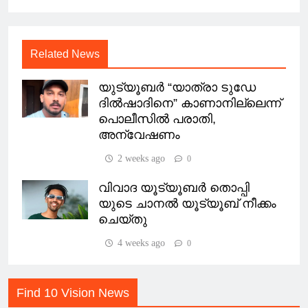
Related News
യുട്യൂബർ “യാത്രാ ടുഡേ
ദിൽഷാദിനെ” കാണാനില്ലെന്ന്
പൊലീസിൽ പരാതി,
അന്വേഷണം
2 weeks ago
0
വിവാദ യൂട്യൂബർ തൊപ്പി
യുടെ ചാനൽ യൂട്യൂബ് നീക്കം
ചെയ്തു
4 weeks ago
0
Find 10 Vision News