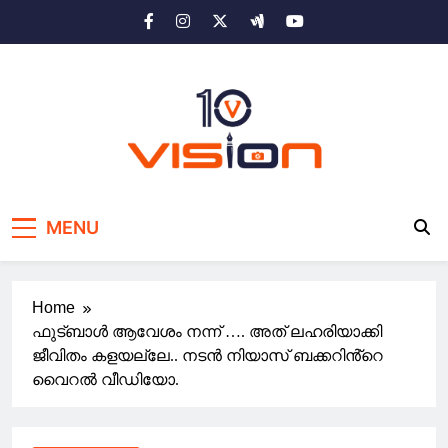
Skip
to
content
10 vision news
Stay Ahead with 10 Vision News
MENU
Home
ഫുട്ബാൾ ആവേശം നന്ന് …. അത് ലഹരിയാക്കി
ജീവിതം കളയല്ലേ.. നടൻ നിയാസ് ബക്കറിൻ്റെ
വൈറൽ വീഡിയോ.