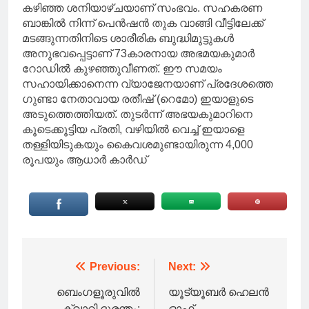
കഴിഞ്ഞ ശനിയാഴ്ചയാണ് സംഭവം. സഹകരണ
ബാങ്കിൽ നിന്ന് പെൻഷൻ തുക വാങ്ങി വീട്ടിലേക്ക്
മടങ്ങുന്നതിനിടെ ശാരീരിക ബുദ്ധിമുട്ടുകൾ
അനുഭവപ്പെട്ടാണ് 73കാരനായ അഭമയകുമാര്‍
റോഡിൽ കുഴഞ്ഞുവീണത്. ഈ സമയം
സഹായിക്കാനെന്ന വ്യാജേനയാണ് പ്രദേശത്തെ
ഗുണ്ടാ നേതാവായ രതീഷ് (റെമോ) ഇയാളുടെ
അടുത്തെത്തിയത്. തുടർന്ന് അഭയകുമാറിനെ
കൂടെക്കൂട്ടിയ പ്രതി, വഴിയിൽ വെച്ച് ഇയാളെ
തള്ളിയിടുകയും കൈവശമുണ്ടായിരുന്ന 4,000
രൂപയും ആധാർ കാർഡ്
Post
Previous:
Next:
navigation
ബെംഗളൂരുവിൽ
യൂട്യൂബർ ഹെലൻ
ക്വാറി ദുരന്തം:
ഓഫ്