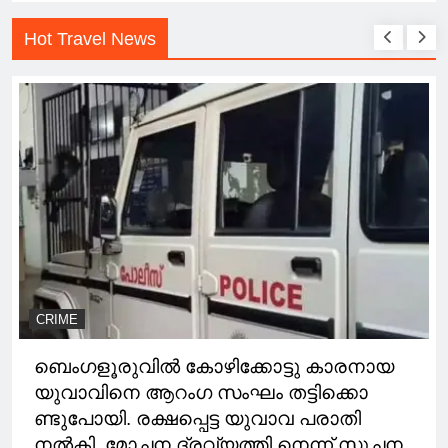
Hot Travel News
CRIME
ബെംഗളൂരുവിൽ കോഴിക്കോട്ടു കാരനായ
യുവാവിനെ ആറംഗ സംഘം തട്ടിക്കൊ
ണ്ടുപോയി. രക്ഷപ്പെട്ട യുവാവ പരാതി
നൽകി. മോചന ദ്രവ്യത്തി നെന്ന് സൂചന