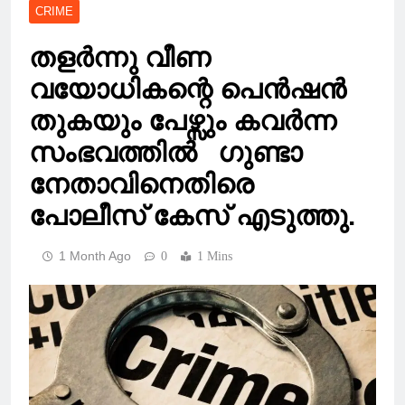
CRIME
തളർന്നു വീണ
വയോധികന്റെ പെൻഷൻ
തുകയും പേഴ്സും കവർന്ന
സംഭവത്തില്‍ ഗുണ്ടാ
നേതാവിനെതിരെ
പോലീസ് കേസ് എടുത്തു.
1 Month Ago
0
1 Mins