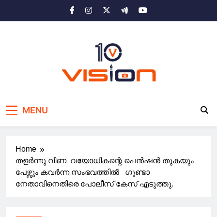
Skip
to
content
10 vision news
Stay Ahead with 10 Vision News
MENU
Home
തളർന്നു വീണ വയോധികന്റെ പെൻഷൻ തുകയും
പേഴ്സും കവർന്ന സംഭവത്തില്‍ ഗുണ്ടാ
നേതാവിനെതിരെ പോലീസ് കേസ് എടുത്തു.