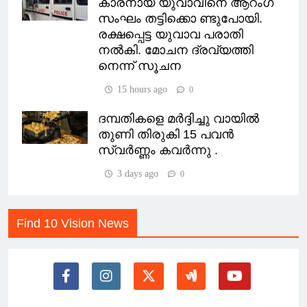
കാരനായ യുവാവിനെ ആറംഗ
സംഘം തട്ടിക്കൊ ണ്ടുപോയി.
രക്ഷപ്പെട്ട യുവാവ പരാതി
നൽകി. മോചന ദ്രവ്യത്തി
നെന്ന് സൂചന
15 hours ago
0
ദമ്പതികളെ മർദ്ദിച്ചു വായിൽ
തുണി തിരുകി 15 പവൻ
സ്വർണ്ണം കവർന്നു .
3 days ago
0
Find 10 Vision News