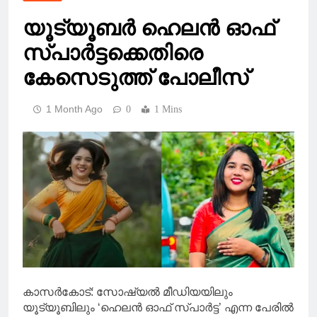
യൂട്യൂബർ ഹെലൻ ഓഫ്
സ്പാർട്ടക്കെതിരെ
കേസെടുത്ത് പോലീസ്
1 Month Ago
0
1 Mins
കാസർകോട്: സോഷ്യൽ മീഡിയയിലും
യൂട്യൂബിലും ‘ഹെലൻ ഓഫ് സ്പാർട്ട’ എന്ന പേരിൽ