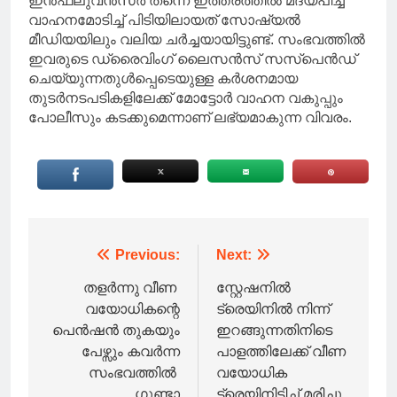
ഇൻഫ്ലുവൻസർ തന്നെ ഇത്തരത്തിൽ മദ്യപിച്ച്
വാഹനമോടിച്ച് പിടിയിലായത് സോഷ്യൽ
മീഡിയയിലും വലിയ ചർച്ചയായിട്ടുണ്ട്. സംഭവത്തിൽ
ഇവരുടെ ഡ്രൈവിംഗ് ലൈസൻസ് സസ്പെൻഡ്
ചെയ്യുന്നതുൾപ്പെടെയുള്ള കർശനമായ
തുടർനടപടികളിലേക്ക് മോട്ടോർ വാഹന വകുപ്പും
പോലീസും കടക്കുമെന്നാണ് ലഭ്യമാകുന്ന വിവരം.
Post
Previous:
Next:
navigation
തളർന്നു വീണ
സ്റ്റേഷനിൽ
വയോധികന്റെ
ട്രെയിനിൽ നിന്ന്
പെൻഷൻ തുകയും
ഇറങ്ങുന്നതിനിടെ
പേഴ്സും കവർന്ന
പാളത്തിലേക്ക് വീണ
സംഭവത്തില്‍
വയോധിക
ഗുണ്ടാ
ട്രെയിനിടിച്ച് മരിച്ചു