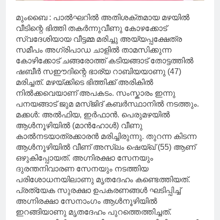
മുംബൈ : പാൽഘറിൽ അതിശക്തമായ മഴയിൽ
വീടിന്റെ ഭിത്തി തകർന്നുവീണു കോഴക്കോട്
സ്വദേശിയായ വീട്ടമ്മ മരിച്ചു അയ്യപ്പക്ഷേത്ര
സമീപം അഗ്രിപാഡ ചാളിൽ താമസിക്കുന്ന
കോഴിക്കോട് ചങ്ങരോത്ത് കടിയങ്ങാട് തോട്ടത്തിൽ
ഷബീർ സഈദിന്റെ ഭാര്യ റാബിയയാണു (47)
മരിച്ചത്. മഴയ്ക്കിടെ ഭിത്തിക്ക് അരികിൽ
നിൽക്കവെയാണ് അപകടം. സംസ്കാരം ഇന്നു
പനയങ്ങാട് ജുമ മസ്ജിദ് കബർസ്ഥാനിൽ നടത്തും.
മക്കൾ: അൽഫിയ, ഇർഫാൻ. പെരുമഴയിൽ
ആൾനൂഴിയിൽ (മാൻഹോൾ) വീണു
കാൽനടയാത്രക്കാരൻ മരിച്ചിരുന്നു. തുറന്ന കിടന്ന
ആൾനൂഴിയിൽ വീണ് അസ്‌ലം ഷെയ്ഖ് (55) ആണ്
ഒഴുകിപ്പോയത്. അഗ്നിരക്ഷാ സേനയും
ദുരന്തനിവാരണ സേനയും നടത്തിയ
പരിശോധനയിലാണു മൃതദേഹം കണ്ടെത്തിയത്.
പ്രത്യേക സുരക്ഷാ ഉപകരണങ്ങൾ ഘടിപ്പിച്ച്
അഗ്നിരക്ഷാ സേനാംഗം ആൾനൂഴിയിൽ
ഇറങ്ങിയാണു മൃതദേഹം പുറത്തെത്തിച്ചത്.