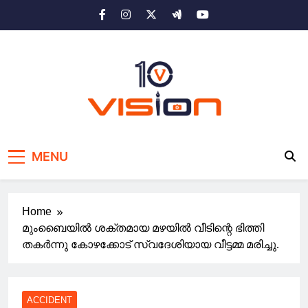
Skip
to
content
10 vision news
Stay Ahead with 10 Vision News
MENU
Home
മുംബൈയിൽ ശക്തമായ മഴയിൽ വീടിന്റെ ഭിത്തി
തകർന്നു കോഴക്കോട് സ്വദേശിയായ വീട്ടമ്മ മരിച്ചു.
ACCIDENT