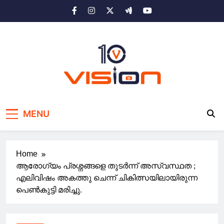
Skip
to
content
10 vision news
Stay Ahead with 10 Vision News
MENU
Home
ആരോഗ്യം പ്രശ്നങ്ങളെ തുടർന്ന് അസ്വസ്ഥത ;
എലിവിഷം അകത്തു ചെന്ന് ചികിത്സയിലായിരുന്ന
പെൺകുട്ടി മരിച്ചു.