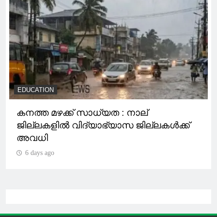
EDUCATION
കനത്ത മഴക്ക് സാധ്യത : നാല്
ജില്ലകളിൽ വിദ്യാഭ്യാസ ജില്ലകൾക്ക്
അവധി
6 days ago