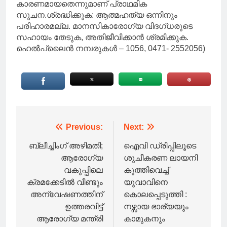
കാരണമായതെന്നുമാണ് പ്രാഥമിക
സൂചന.ശ്രദ്ധിക്കുക: ആത്മഹ‌ത്യ ഒന്നിനും
പരിഹാരമല്ല. മാനസികാരോഗ്യ വിദഗ്‌ധരുടെ
സഹായം തേടുക, അതിജീവിക്കാൻ ശ്രമിക്കുക.
ഹെൽപ്‌ലൈൻ നമ്പരുകൾ – 1056, 0471- 2552056)
Post
Previous:
Next:
navigation
ബ്ലീച്ചിംഗ് അഴിമതി;
ഐവി ഡ്രിപ്പിലൂടെ
ആരോഗ്യ
ശുചീകരണ ലായനി
വകുപ്പിലെ
കുത്തിവെച്ച്‌
ക്രമക്കേടില്‍ വീണ്ടും
യുവാവിനെ
അന്വേഷണത്തിന്
കൊലപ്പെടുത്തി :
ഉത്തരവിട്ട്
നഴ്സായ ഭാര്യയും
ആരോഗ്യ മന്ത്രി
കാമുകനും