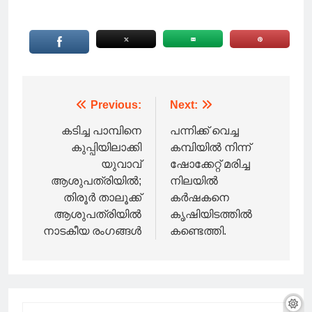
Post
Previous:
Next:
navigation
കടിച്ച പാമ്പിനെ
പന്നിക്ക് വെച്ച
കുപ്പിയിലാക്കി
കമ്പിയിൽ നിന്ന്
യുവാവ്
ഷോക്കേറ്റ് മരിച്ച
ആശുപത്രിയിൽ;
നിലയിൽ
തിരൂർ താലൂക്ക്
കർഷകനെ
ആശുപത്രിയിൽ
കൃഷിയിടത്തിൽ
നാടകീയ രംഗങ്ങൾ
കണ്ടെത്തി.