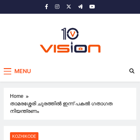
Skip
to
content
10 vision news
Stay Ahead with 10 Vision News
MENU
Home
താമരശ്ശേരി ചുരത്തില്‍ ഇന്ന് പകല്‍ ഗതാഗത
നിയന്ത്രണം
KOZHIKODE