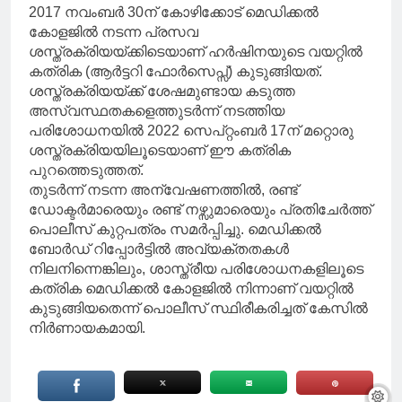
2017 നവംബർ 30ന് കോഴിക്കോട് മെഡിക്കൽ
കോളജിൽ നടന്ന പ്രസവ
ശസ്ത്രക്രിയയ്ക്കിടെയാണ് ഹർഷിനയുടെ വയറ്റിൽ
കത്രിക (ആർട്ടറി ഫോർസെപ്സ്) കുടുങ്ങിയത്.
ശസ്ത്രക്രിയയ്ക്ക് ശേഷമുണ്ടായ കടുത്ത
അസ്വസ്ഥതകളെത്തുടർന്ന് നടത്തിയ
പരിശോധനയിൽ 2022 സെപ്റ്റംബർ 17ന് മറ്റൊരു
ശസ്ത്രക്രിയയിലൂടെയാണ് ഈ കത്രിക
പുറത്തെടുത്തത്.
തുടർന്ന് നടന്ന അന്വേഷണത്തിൽ, രണ്ട്
ഡോക്ടർമാരെയും രണ്ട് നഴ്സുമാരെയും പ്രതിചേർത്ത്
പൊലീസ് കുറ്റപത്രം സമർപ്പിച്ചു. മെഡിക്കൽ
ബോർഡ് റിപ്പോർട്ടിൽ അവ്യക്തതകൾ
നിലനിന്നെങ്കിലും, ശാസ്ത്രീയ പരിശോധനകളിലൂടെ
കത്രിക മെഡിക്കൽ കോളജിൽ നിന്നാണ് വയറ്റിൽ
കുടുങ്ങിയതെന്ന് പൊലീസ് സ്ഥിരീകരിച്ചത് കേസിൽ
നിർണായകമായി.