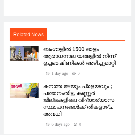
Related News
ബംഗാളിൽ 1500 ഓളം
ആരാധനാല യങ്ങളിൽ നിന്ന്
ഉച്ചഭാഷിണികൾ അഴിച്ചുമാറ്റി
1 day ago
0
കനത്ത മഴയും പ്രളയവും ;
പത്തനംതിട്ട, കണ്ണൂർ
ജില്ലകളിലെ വിദ്യാഭ്യാസ
സ്ഥാപനങ്ങൾക്ക് തിങ്കളാഴ്ച
അവധി
6 days ago
0