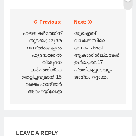
Post
Previous:
Next:
navigation
ഹജ്ജ് കർമത്തിന്
ശുഐബ്
തുടക്കം; ശുഭ്ര
വധക്കേസിലെ
വസ്‌ത്രങ്ങളിൽ
ഒന്നാം പ്രതി
ഹൃദയത്തിൽ
ആകാശ് തില്ലങ്കേരി
വിശുദധ
ഉൾപ്പെടെ 17
കർമത്തിൻ്റെ
പ്രതികളുടെയും
തെളിച്ചവുമായി 15
ജാമ്യം റദ്ദാക്കി.
ലക്ഷം ഹാജിമാർ
അറഫയിലേക്ക്
LEAVE A REPLY