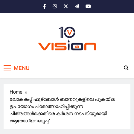
Skip
to
content
10 vision news
Stay Ahead with 10 Vision News
MENU
Home
ലോകകപ്പ് ഫുട്ബോൾ ബാനറുകളിലെ പുകയില
ഉപയോഗം പ്രോത്സാഹിപ്പിക്കുന്ന
ചിത്രങ്ങൾക്കെതിരെ കർശന നടപടിയുമായി
ആരോഗ്യവകുപ്പ്.