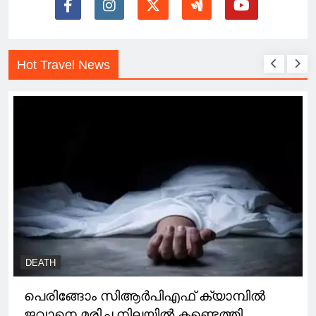
Hot Travel News
DEATH
പെരിങ്ങോം സിആർപിഎഫ് ക്യാമ്പിൽ
ജവാനെ മരിച്ച നിലയിൽ കണ്ടെത്തി.