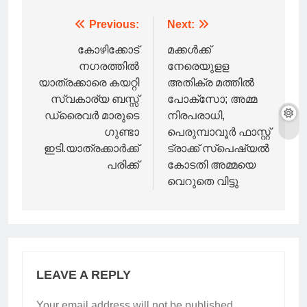
Post
Previous:
Next:
navigation
കോഴിക്കോട്
മക്കൾക്ക്
നഗരത്തില്‍
നേരെയുളള
യാത്രക്കാരെ കയറ്റി
അതിക്ര മത്തിൽ
സ്വകാര്യ ബസ്സ്
പോക്സോ; അമ്മ
ഡ്രൈവർ മാരുടെ
നിരപരാധി,
ഗുണ്ടാ
പെരുമ്പാവൂർ ഫാസ്റ്റ്
ഇടി.യാത്രക്കാർക്ക്
ട്രാക്ക് സ്‌പെഷ്യൽ
പരിക്ക്
കോടതി അമ്മയെ
വെറുതെ വിട്ടു
LEAVE A REPLY
Your email address will not be published.