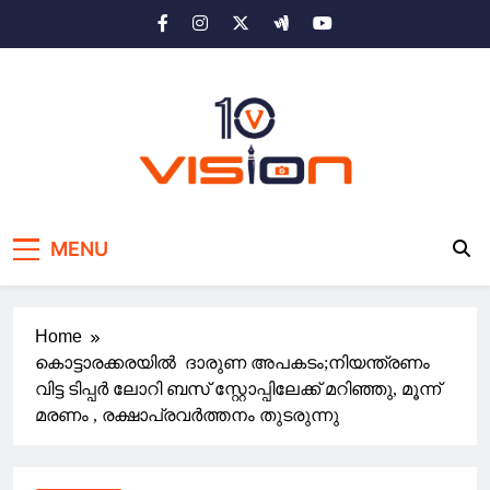
Skip
to
content
10 vision news
Stay Ahead with 10 Vision News
MENU
Home
കൊട്ടാരക്കരയിൽ ദാരുണ അപകടം;നിയന്ത്രണം
വിട്ട ടിപ്പർ ലോറി ബസ് സ്റ്റോപ്പിലേക്ക് മറിഞ്ഞു, മൂന്ന്
മരണം , രക്ഷാപ്രവർത്തനം തുടരുന്നു