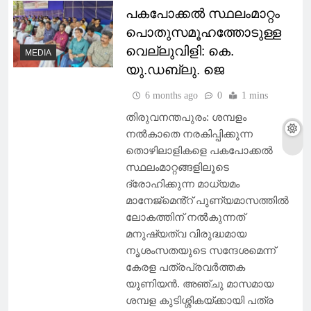
പകപോക്കൽ സ്ഥലംമാറ്റം
പൊതുസമൂഹത്തോടുള്ള
വെല്ലുവിളി: കെ.
MEDIA
യു.ഡബ്ലു. ജെ
6 months ago
0
1 mins
തിരുവനന്തപുരം: ശമ്പളം
നൽകാതെ നരകിപ്പിക്കുന്ന
തൊഴിലാളികളെ പകപോക്കൽ
സ്ഥലംമാറ്റങ്ങളിലൂടെ
ദ്രോഹിക്കുന്ന മാധ്യമം
മാനേജ്മെൻ്റ് പുണ്യമാസത്തിൽ
ലോകത്തിന് നൽകുന്നത്
മനുഷ്യത്വ വിരുദ്ധമായ
നൃശംസതയുടെ സന്ദേശമെന്ന്
കേരള പത്രപ്രവർത്തക
യൂണിയൻ. അഞ്ചു മാസമായ
ശമ്പള കുടിശ്ശികയ്ക്കായി പത്ര