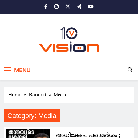
Skip
to
content
10 vision news
Stay Ahead with 10 Vision News
MENU
Home
Banned
Media
Category:
Media
അധിക്ഷേപ പരാമർശം ;