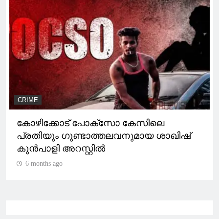
CRIME
പള്ളികൾ കേന്ദ്രീകരിച്ച് കവർച്ചനടത്തുന്ന
വയനാട് സ്വദേശിയെ പോലീസ് അറസ്‌റ്റ്
ചെയ്തു
6 months ago