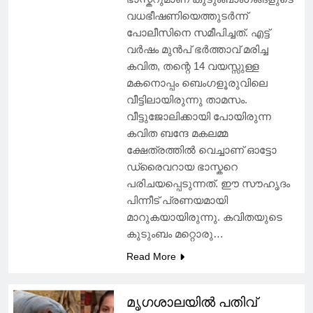
വധഭീഷണിയെത്തുടർന്ന്
പോലീസിനെ സമീപിച്ചത്. എട്ട്
വർഷം മുൻപ് ഭർത്താവ് മരിച്ച
കവിത, തന്റെ 14 വയസ്സുള്ള
മകനൊപ്പം ബെംഗളൂരുവിലെ
വീട്ടിലായിരുന്നു താമസം.
വീട്ടുജോലിക്കായി പോയിരുന്ന
കവിത ബന്ദേ മകലമ്മ
ക്ഷേത്രത്തിൽ വെച്ചാണ് ഓട്ടോ
ഡ്രൈവറായ ഭാസ്കറെ
പരിചയപ്പെടുന്നത്. ഈ സൗഹൃദം
പിന്നീട് പ്രണയമായി
മാറുകയായിരുന്നു. കവിതയുടെ
കുടുംബം മറ്റൊരു…
Read More
മൃഗശാലയില്‍ പതിവ്