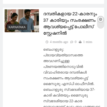
ദമ്പതികളായ 22-കാരനും
37 കാരിയും സംരക്ഷണം
ആവശ്യപ്പെട്ട് പോലീസ്
KARNATAKA
സ്റ്റേഷനിൽ
4 months ago
0
1 mins
ബെം​ഗളൂരു:
പ്രായവ്യത്യാസത്തെ
അവഗണിച്ചുള്ള
പ്രണയത്തിനൊടുവിൽ
വിവാഹിതരായ ദമ്പതികൾ
സംരക്ഷണം ആവശ്യപ്പെട്ട്
മൈസൂരു എസ്പി ഓഫീസിൽ.
ബെംഗളൂരു സ്വദേശിയായ 37-
കാരി കവിതയും മൈസൂരു
സ്വദേശിയായ 22-കാര
ഭാസ്കറുമാണ് കുടുംബാംഗങ്ങളുടെ