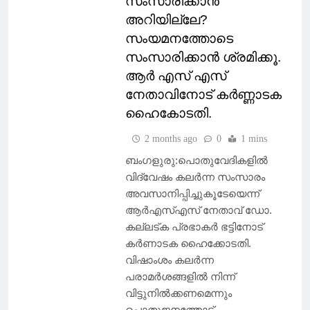
സംസാരിക്കാൻ
അറിയില്ലേ?
സംയമനത്തോടെ
സംസാരിക്കാൻ ശ്രമിക്കൂ.
ആർ എസ് എസ്
നേതാവിനോട് കർണ്ണാടക
ഹൈകോടതി.
2 months ago
0
1 mins
ബംഗളുരു:പൊതുവേദികളിൽ
വിദ്വേഷം കലർന്ന സംസാരം
അവസാനിപ്പിച്ചുകൂടേയെന്ന്
ആർഎസ്എസ് നേതാവ് ഡോ.
കല്ലട്ക പ്രഭാകർ ഭട്ടിനോട്
കർണാടക ഹൈക്കോടതി.
വിഷാംശം കലർന്ന
പരാമർശങ്ങളിൽ നിന്ന്
വിട്ടുനിൽക്കണമെന്നും
പൊതുജനത്തോട്