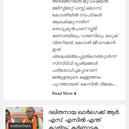
അരങ്ങേറിയത്.ജുഡീഷ്യൽ
മജിസ്ട്രേറ്റ് ഫസ്റ്റ് ക്ലാസ്
കോടതിയിൽ നടപടികൾ
ആരംഭിക്കുന്നതിന്
തൊട്ടുമുൻപാണ് സ്ത്രീ
കസേരയിലും ഡയസിലും കടുക്
വിതറിയത്. കോടതി ജീവനക്കാർ
ഇത്
ശ്രദ്ധയിൽപ്പെട്ടതിനെത്തുടർന്ന്
സിസിടിവി ദൃശ്യങ്ങൾ
പരിശോധിച്ചപ്പോഴാണ്
മഞ്ജുളയുടെ കള്ളത്തരം
പുറത്തായത്. കേസിൽ വിജയം…
Read More
ദലിതനായ ഖാർഗെക്ക് ആർ.
എസ്. എസിൽ എന്ത്
KARNATAKA
കാര്യം’ കർണാടക