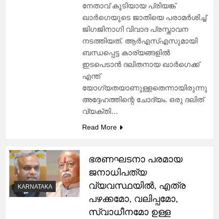
നേതാവ് കൂടിയായ പ്രിയങ്ക്
ഖാർഗെയുടെ ജാതിയെ പരാമർശിച്ച്
ജിഗജിനാഗി വിവാദ പ്രസ്താവന
നടത്തിയത്. ആർഎസ്എസുമായി
ബന്ധപ്പെട്ട കാര്യങ്ങളിൽ
ഇടപെടാൻ ദലിതനായ ഖാർഗെക്ക്
എന്ത്
യോഗ്യതയാണുള്ളതെന്നായിരുന്നു
അദ്ദേഹത്തിന്റെ ചോദ്യം. ഒരു ദലിത്
വ്യക്തി…
Read More
ഭരണഘടനാ പരമായ
ജനാധിപത്യ
വ്യവസ്ഥയില്‍, എത്ര
KARNATAKA
പഴക്കമോ, വലിപ്പമോ,
സ്വാധീനമോ ഉള്ള