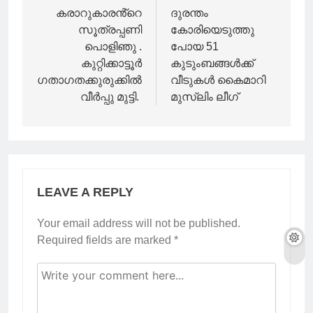
navigation
കരാറുകാരൻ്റെ
ദുരന്തം
സൂത്രപ്പണി
കോരിയെടുത്തു
പൊളിഞു .
പോയ 51
കുറ്റിക്കാട്ടൂർ
കുടുംബങ്ങൾക്ക്
ഗതാഗതക്കുരുക്കിൽ
വീടുകൾ കൈമാറി
വീർപ്പു മുട്ടി.
മുസ്‌ലിം ലീഗ്
LEAVE A REPLY
Your email address will not be published.
Required fields are marked
*