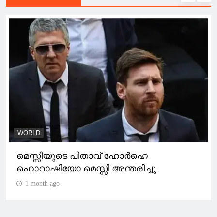
WORLD
മെസ്സിയുടെ പിതാവ് ഹോർഹെ
ഹൊറാഷിയോ മെസ്സി അന്തരിച്ചു
1 month ago