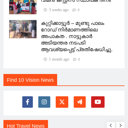
വിമൻ ജസ്റ്റിസ് സ്ഥാപക ദിനം
3 weeks ago
0
കുറ്റിക്കാട്ടൂർ – മുണ്ടു പാലം
റോഡ് നിർമാണത്തിലെ
അപാകത . നാട്ടുകാർ
അടിയന്തര നടപടി
ആവശ്യപ്പെട്ട് പ്രതിഷേധിച്ചു.
1 month ago
0
Find 10 Vision News
Hot Travel News