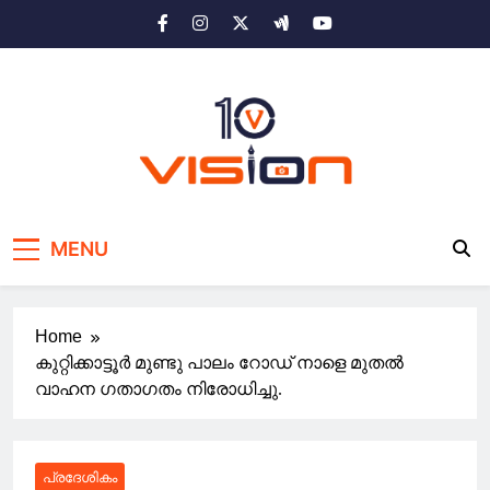
Skip
to
content
10 vision news
Stay Ahead with 10 Vision News
MENU
Home
കുറ്റിക്കാട്ടൂർ മുണ്ടു പാലം റോഡ് നാളെ മുതൽ
വാഹന ഗതാഗതം നിരോധിച്ചു.
പ്രദേശികം