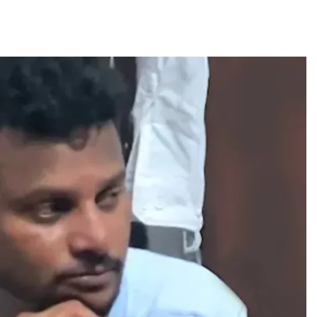
ACCIDENT
കോഴിക്കോട്-ബംഗളൂരു
കെ.എസ്.ആർ.ടി.സി ബസ്
നിയന്ത്രണം വിട്ട് മറിഞ്ഞ്
ഡ്രൈവറും കണ്ടക്ടറും മരിച്ചു.
നാല് പേർ ഗുരുതരാവസ്ഥയിൽ.
20 hours ago