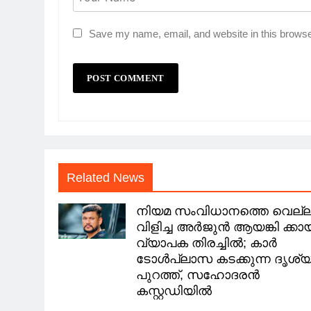
Save my name, email, and website in this browse
Related News
നിയമ സംവിധാനത്തെ വെല്ല
വിളിച്ച അർജുൻ ആയങ്കി ക്കാ
വ്യാപക തിരച്ചിൽ; കാർ
ടോള്‍പ്ലാസ കടക്കുന്ന ദൃശ്
പുറത്ത്, സഹോദരൻ
കസ്റ്റഡിയിൽ