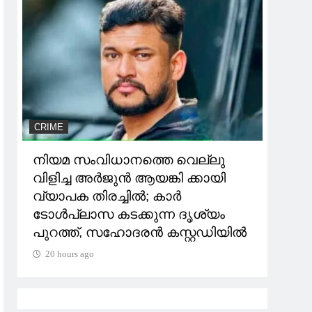
CRIME
EDUC
നിയമ സംവിധാനത്തെ വെല്ലു
കനത്
വിളിച്ച അർജുൻ ആയങ്കി ക്കായി
ജില
വ്യാപക തിരച്ചിൽ; കാർ
ജില
ടോള്‍പ്ലാസ കടക്കുന്ന ദൃശ്യം
20 h
പുറത്ത്, സഹോദരൻ കസ്റ്റഡിയിൽ
20 hours ago