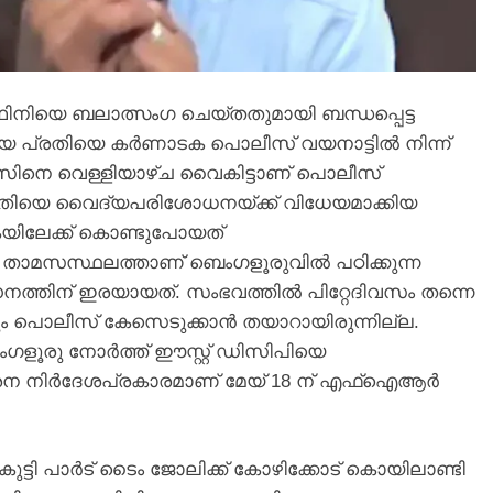
ിനിയെ ബലാത്സംഗ ചെയ്തതുമായി ബന്ധപ്പെട്ട
 പ്രതിയെ കർണാടക പൊലീസ് വയനാട്ടിൽ നിന്ന്
നസിനെ വെള്ളിയാഴ്ച വൈകിട്ടാണ് പൊലീസ്
 പ്രതിയെ വൈദ്യപരിശോധനയ്ക്ക് വിധേയമാക്കിയ
കയിലേക്ക് കൊണ്ടുപോയത്
െ താമസസ്ഥലത്താണ് ബെംഗളൂരുവിൽ പഠിക്കുന്ന
ത്തിന് ഇരയായത്. സംഭവത്തിൽ പിറ്റേദിവസം തന്നെ
ടും പൊലീസ് കേസെടുക്കാൻ തയാറായിരുന്നില്ല.
െംഗളൂരു നോർത്ത് ഈസ്റ്റ് ഡിസിപിയെ
ർശന നിർദേശപ്രകാരമാണ് മേയ് 18 ന് എഫ്ഐആർ
്ടി പാർട് ടൈം ജോലിക്ക് കോഴിക്കോട് കൊയിലാണ്ടി