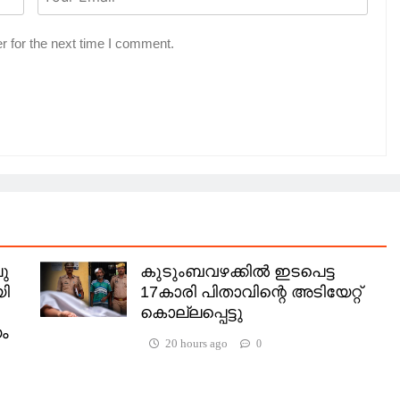
r for the next time I comment.
ു
കുടുംബവഴക്കില്‍ ഇടപെട്ട
യി
17കാരി പിതാവിന്റെ അടിയേറ്റ്
കൊല്ലപ്പെട്ടു
യം
20 hours ago
0