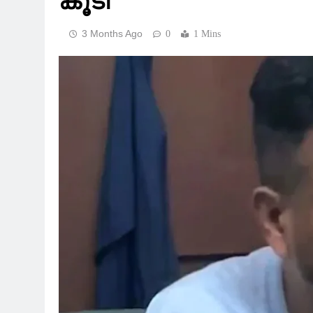
കൂടി
3 Months Ago
0
1 Mins