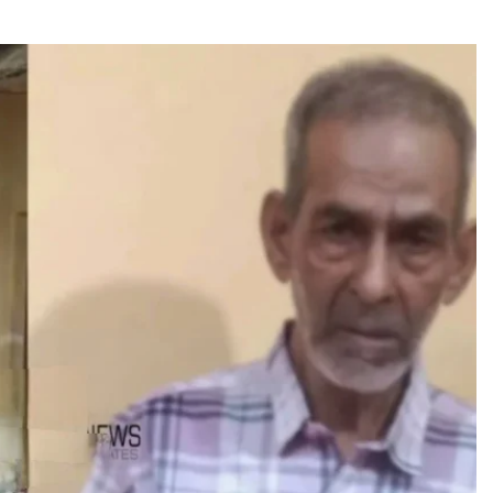
WORLD
ഈജിപ്ത് വരും; വെളിപ്പെടുത്തി
തുര്‍ക്കി, ആര്‍4 നേരത്തെ റെഡി,
സൗദിക്ക് മുന്നറിയി പ്പുമായി ഇറാൻ
4 days ago