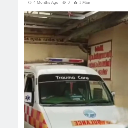
4 Months Ago
0
1 Mins