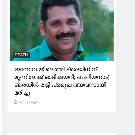
DEATH
SOCIA
ഇന്നോവയിലെത്തി ട്രെയിനിന്
‘തള്
മുന്നിലേക്ക് ഓടിക്കയറി; ചെറിയനാട്ട്
പ്രസ
ട്രെയിൻ തട്ടി പ്രമുഖ വ്യവസായി
പിന്
മരിച്ചു
ജയര
4 days ago
4 da