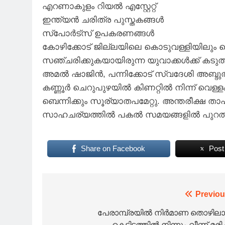
എറണാകുളം റിയൽ എസ്റ്റേറ്റ്
ഇന്ത്യൻ ചരിത്ര പുസ്തകങ്ങൾ
സ്പോർട്സ് ഉപകരണങ്ങൾ
കോഴിക്കോട് ജില്ലയിലെ കൊടുവള്ളിയിലും
സഞ്ചരിക്കുകയായിരുന്ന യുവാക്കൾക്ക് കടു
അമൽ ഷാജിൻ, പന്നിക്കോട് സ്വദേശി അബ്ദു
കണ്ണൂർ ചെറുപുഴയിൽ കിണറ്റിൽ നിന്ന് വെള്ള
ബെന്നിക്കും സൂര്യാതപമേറ്റു. അന്തരീക്ഷ ത
സാഹചര്യത്തിൽ പകൽ സമയങ്ങളിൽ പുറത്തിറക്
Share on Facebook
Post
Post
Previou
navigation
പേരാമ്പ്രയിൽ നിർമാണ തൊഴിലാ
കെട്ടിടത്തിൽ നിന്നും വീണ് മരിച്