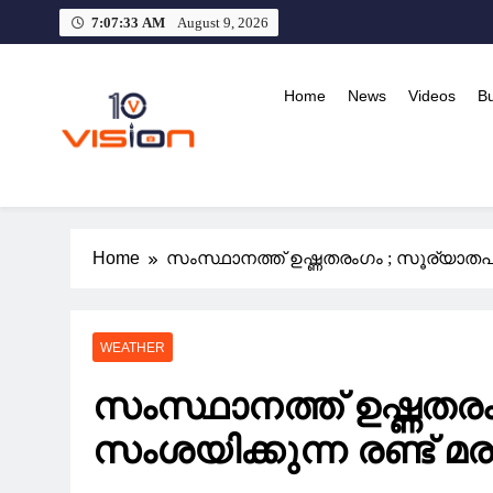
Skip
7:07:33 AM
August 9, 2026
to
content
Home
News
Videos
B
10 vision news
Stay Ahead with 10 Vision News
Home
സംസ്ഥാനത്ത് ഉഷ്ണതരംഗം ; സൂര്യാതപമേ
WEATHER
സംസ്ഥാനത്ത് ഉഷ്ണതരംഗ
സംശയിക്കുന്ന രണ്ട് 