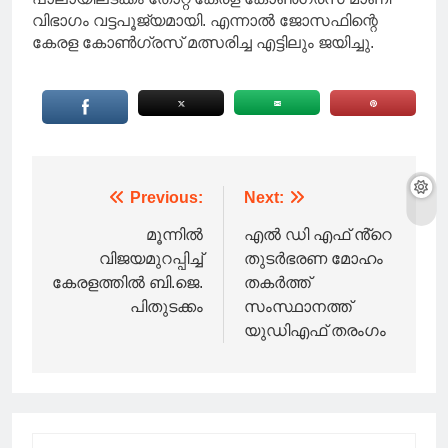
വിഭാഗം വട്ടപൂജ്യമായി. എന്നാല്‍ ജോസഫിന്റെ
കേരള കോണ്‍ഗ്രസ് മത്സരിച്ച എട്ടിലും ജയിച്ചു.
Post
Previous:
Next:
navigation
മൂന്നിൽ
എൽ ഡി എഫ് ൻ്റെ
വിജയമുറപ്പിച്ച്
തുടർഭരണ മോഹം
കേരളത്തിൽ ബി.ജെ.
തകർത്ത്
പിതുടക്കം
സംസ്ഥാനത്ത്
യുഡിഎഫ് തരംഗം