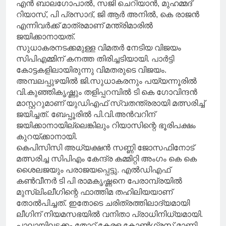
എന്‍ ബാലഗോപാല്‍, സജി ചെറിയാന്‍, മുഹമ്മദ്
റിയാസ്, പി പ്രസാദ്, ജി ആര്‍ അനില്‍, കെ രാജന്‍
എന്നിവര്‍ക്ക് മാത്രമാണ് മന്ത്രിമാരില്‍
ജയിക്കാനായത്.
സുധാകരനടക്കമുള്ള വിമതര്‍ നേടിയ വിജയം
സിപിഎമ്മിന് കനത്ത തിരിച്ചടിയായി. പാര്‍ട്ടി
കോട്ടകളിലായിരുന്നു വിമതരുടെ വിജയം.
അമ്പലപ്പുഴയില്‍ ജി.സുധാകരനും പയ്യന്നൂരില്‍
വി.കുഞ്ഞികൃഷ്ണും തളിപ്പറമ്പില്‍ ടി കെ ഗോവിന്ദന്‍
മാസ്റ്ററുമാണ് യുഡിഎഫ് സ്വതന്ത്രരായി മത്സരിച്ച്
ജയിച്ചത്. ബേപ്പൂരില്‍ പി.വി.അന്‍വറിന്
ജയിക്കാനായില്ലെങ്കിലും റിയാസിന്റെ ഭൂരിപക്ഷം
കുറയ്ക്കാനായി.
കെപിസിസി അധ്യക്ഷന്‍ സണ്ണി ജോസഫിനോട്
മത്സരിച്ച സിപിഎം കേന്ദ്ര കമ്മിറ്റി അംഗം കെ കെ
ശൈലജയും പരാജയപ്പെട്ടു. എല്‍ഡിഎഫ്
കണ്‍വീനര്‍ ടി പി രാമകൃഷ്ണനെ പേരാമ്പ്രയില്‍
മുസ്ലിംലീഗിന്റെ ഫാത്തിമ തഹിലിയയാണ്
തോല്‍പിച്ചത്. ഇതോടെ ചരിത്രത്തിലാദ്യമായി
ലീഗിന് നിയമസഭയില്‍ വനിതാ പ്രാധിനിധ്യമായി.
പാലായിലടക്കം തോറ്റ് കേരള കോണ്‍ഗ്രസ് മാണി