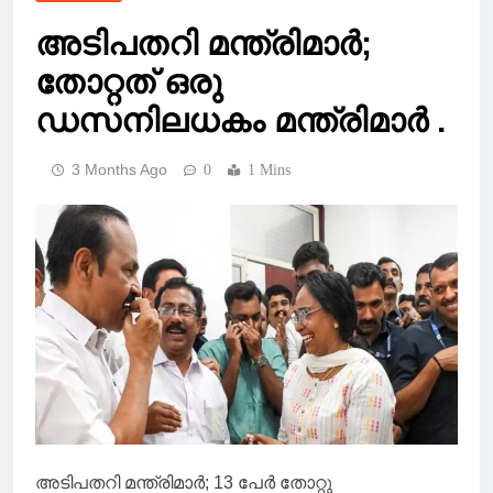
അടിപതറി മന്ത്രിമാര്‍;
തോറ്റത് ഒരു
ഡസനിലധകം മന്ത്രിമാർ .
3 Months Ago
0
1 Mins
അടിപതറി മന്ത്രിമാര്‍; 13 പേർ തോറ്റു