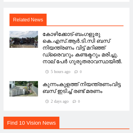
Related News
കോഴിക്കോട്-ബംഗളൂരു
കെ.എസ്.ആർ.ടി.സി ബസ്
നിയന്ത്രണം വിട്ട് മറിഞ്ഞ്
ഡ്രൈവറും കണ്ടക്ടറും മരിച്ചു.
നാല് പേർ ഗുരുതരാവസ്ഥയിൽ.
5 hours ago
0
കുന്നംകുളത്ത് നിയന്ത്രണംവിട്ട
ബസ് ഇടിച്ച് രണ്ട് മരണം
2 days ago
0
Find 10 Vision News