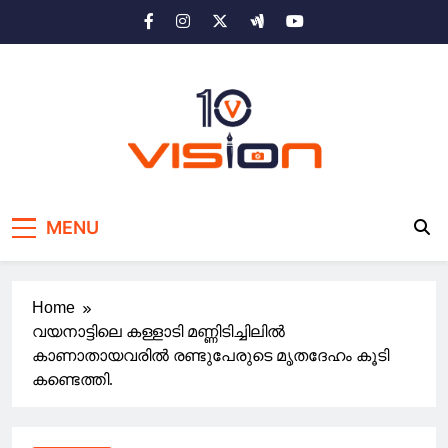
Skip
to
content
10 vision news
Stay Ahead with 10 Vision News
MENU
Home
വയനാട്ടിലെ കള്ളാടി മണ്ണിടിച്ചിലിൽ
കാണാതായവരിൽ രണ്ടുപേരുടെ മൃതദേഹം കൂടി
കണ്ടെത്തി.