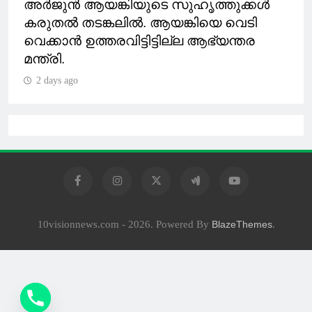
അ‍ർജുൻ ആയങ്കിയുടെ സുഹൃത്തുക്കൾ
കരുതൽ തടങ്കലിൽ. ആയങ്കിയെ വെടി
വെക്കാൻ ഉത്തരവിട്ടിട്ടില്ല ആഭ്യന്തര
മന്ത്രി.
2 days ago
10visionnews.com - 2026. Powered By
.
BlazeThemes