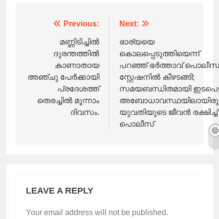
Post
Previous:
Next:
navigation
മണ്ണിടിച്ചിൽ
ഭാര്യയെ
ദുരന്തത്തിൽ
കൊലപ്പെടുത്തിയെന്ന്
കാണാതായ
പറഞ്ഞ് ഭർത്താവ് പൊലീസ
അഞ്ചു പേർക്കായി
സ്റ്റേഷനിൽ കീഴടങ്ങി;
പ്രദേശത്ത്
സമയബന്ധിതമായി ഇടപെട്ട
തെരച്ചിൽ മൂന്നാം
അബോധാവസ്ഥയിലായിരുന
ദിവസം.
യുവതിയുടെ ജീവൻ രക്ഷിച്ച്
പൊലീസ്
LEAVE A REPLY
Your email address will not be published.