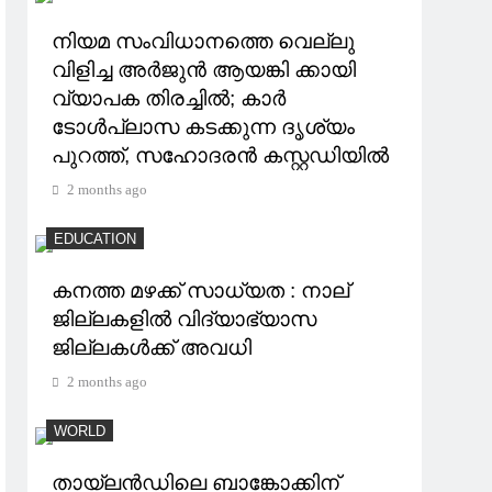
നിയമ സംവിധാനത്തെ വെല്ലു
വിളിച്ച അർജുൻ ആയങ്കി ക്കായി
വ്യാപക തിരച്ചിൽ; കാർ
ടോള്‍പ്ലാസ കടക്കുന്ന ദൃശ്യം
പുറത്ത്, സഹോദരൻ കസ്റ്റഡിയിൽ
2 months ago
EDUCATION
കനത്ത മഴക്ക് സാധ്യത : നാല്
ജില്ലകളിൽ വിദ്യാഭ്യാസ
ജില്ലകൾക്ക് അവധി
2 months ago
WORLD
തായ്ലൻഡിലെ ബാങ്കോക്കിന്