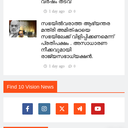
വർഷം തടവ്
1 day ago
0
സഭയിൽവരാത്ത ആഭ്യന്തര
മന്ത്രി അമിത്ഷായെ
സഭയിലേക്ക് വിളിപ്പിക്കണമെന്ന്
പ്രതിപക്ഷം . അസാധാരണ
നീക്കവുമായി
രാജ്യസഭാധ്യക്ഷൻ.
1 day ago
0
Find 10 Vision News