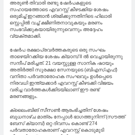
അരുൺ തിവാരി രണ്ടു ഷേർപകളുടെ
സഹായത്തോടെ എവറസ്റ്റ് കീഴടക്കിയ ശേഷം
ഒരുമിച്ച് ഇറങ്ങാൻ ശ്രമിക്കുന്നതിനിടെ ഹിലാരി
സ്റ്റെപ്പിൽ വച്ച് ക്ഷീണിതനാവുകയും മരണം
സംഭവിക്കുകയായിരുന്നുവെന്നും അദ്ദേഹം
വ്യക്തമാക്കി.
ഷേർപ രക്ഷാപ്രവർത്തകരുടെ ഒരു സംഘം
താഴെയിറക്കിയ ശേഷം ക്യാമ്പ് II ൽ വെച്ചായിരുന്നു
സന്ദീപ് മരിച്ചത്. 21 വയസ്സുള്ള സാനിക ഷായും
അതിർത്തി സുരക്ഷാ സേനയുടെ (ബിഎസ്എഫ്)
വനിതാ പർവതാരോഹക സംഘവും ഉൾപ്പെടെ
നിരവധി ഇന്ത്യക്കാർ എവറസ്റ്റ് കീഴടക്കി വിജയം
വരിച്ച വാർത്തകൾക്കിടയിലാണ് ഈ രണ്ട്
മരണങ്ങളും.
ക്ലൈംബിങ് സീസൺ ആരംഭിച്ചതിന് ശേഷം
ബുധനാഴ്ച മാത്രം നേപ്പാൾ ഭാഗത്തുനിന്ന് (സൗത്ത്
ബേസ് ക്യാമ്പ്) ഒറ്റ ദിവസം കൊണ്ട് 274
പർവതാരോഹകരാണ് എവറസ്റ്റ് കൊടുമുടി