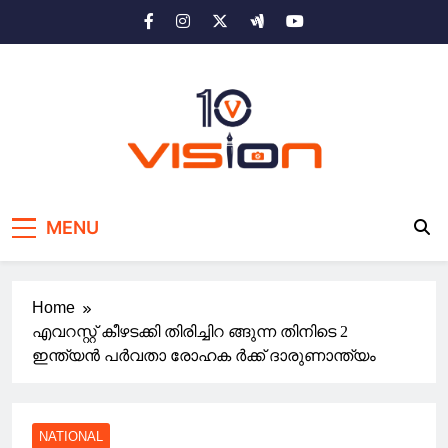
Skip
to
content
10 vision news
Stay Ahead with 10 Vision News
MENU
Home
എവറസ്റ്റ് കീഴടക്കി തിരിച്ചിറ ങ്ങുന്ന തിനിടെ 2
ഇന്ത്യൻ പർവതാ രോഹക ർക്ക് ദാരുണാന്ത്യം
NATIONAL