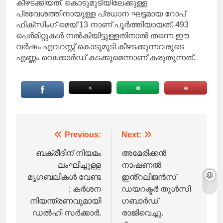
കീഴടക്കിയത്. കൊടുമുടിയിലേക്കുള്ള
പ്രവേശത്തിനായുള്ള പ്രധാന ഘട്ടമായ റോപ്
ഫിക്സിംഗ് മെയ് 13 നാണ് പൂർത്തിയായത്. 493
പെർമിറ്റുകൾ നൽകിയിട്ടുള്ളതിനാൽ തന്നെ ഈ
വർഷം എവറസ്റ്റ് കൊടുമുടി കീഴടക്കുന്നവരുടെ
എണ്ണം റെക്കോർഡ് കടക്കുമെന്നാണ് കരുതുന്നത്.
Post
Previous:
Next:
navigation
ബക്രീദിന് നിയമം
അമേരിക്കൻ
ലംഘിച്ചുള്ള
നാഷണൽ
മൃഗബലികൾ വേണ്ട
ഇൻ്റലിജൻസ്
; കർശന
ഡയറക്ടർ തുൾസി ​
നിയന്ത്രണവുമായി
ഗബാർഡ്
ഡൽഹി സർക്കാർ.
രാജിവെച്ചു.