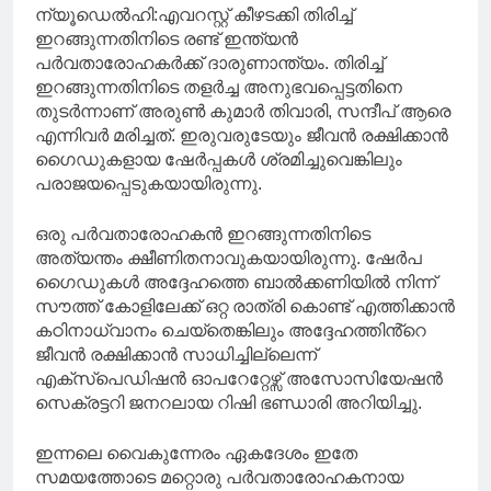
ന്യൂഡെൽഹി:എവറസ്റ്റ് കീഴടക്കി തിരിച്ച്
ഇറങ്ങുന്നതിനിടെ രണ്ട് ഇന്ത്യൻ
പർവതാരോഹകർക്ക് ദാരുണാന്ത്യം. തിരിച്ച്
ഇറങ്ങുന്നതിനിടെ തളർച്ച അനുഭവപ്പെട്ടതിനെ
തുടർന്നാണ് അരുൺ കുമാർ തിവാരി, സന്ദീപ് ആരെ
എന്നിവർ മരിച്ചത്. ഇരുവരുടേയും ജീവൻ രക്ഷിക്കാൻ
ഗൈഡുകളായ ഷേർപ്പകൾ ശ്രമിച്ചുവെങ്കിലും
പരാജയപ്പെടുകയായിരുന്നു.
ഒരു പർവതാരോഹകൻ ഇറങ്ങുന്നതിനിടെ
അത്യന്തം ക്ഷീണിതനാവുകയായിരുന്നു. ഷേർപ
ഗൈഡുകൾ അദ്ദേഹത്തെ ബാൽക്കണിയിൽ നിന്ന്
സൗത്ത് കോളിലേക്ക് ഒറ്റ രാത്രി കൊണ്ട് എത്തിക്കാൻ
കഠിനാധ്വാനം ചെയ്തെങ്കിലും അദ്ദേഹത്തിൻ്റെ
ജീവൻ രക്ഷിക്കാൻ സാധിച്ചില്ലെന്ന്
എക്സ്പെഡിഷൻ ഓപറേറ്റേഴ്സ് അസോസിയേഷൻ
സെക്രട്ടറി ജനറലായ റിഷി ഭണ്ഡാരി അറിയിച്ചു.
ഇന്നലെ വൈകുന്നേരം ഏകദേശം ഇതേ
സമയത്തോടെ മറ്റൊരു പർവതാരോഹകനായ