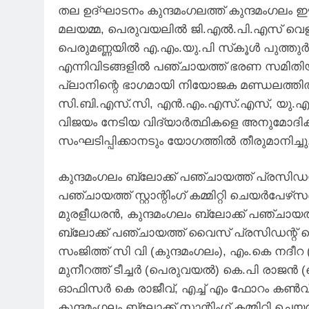
തല ഉദ്ഘാടനം കുന്ദമംഗലത്ത് കുന്ദമംഗലം ഈസ്റ
മലയമ്മ, പെരുവയലില്‍ ജി.എല്‍.പി.എസ് വെള്ളിപ
പെരുമണ്ണയില്‍ എ.എം.യു.പി സ്‌കൂള്‍ പുത്തുര്‍
എന്നിവിടങ്ങളില്‍ പഞ്ചായത്ത് ഭരണ സമിതിയുടെ
പ്ലാനിന്റെ ഭാഗമായി നിയോജക മണ്ഡലത്തില്‍
സി.ബി.എസ്.സി, എന്‍.എം.എസ്.എസ്, യു.എസ
വിജയം നേടിയ വിദ്യാര്‍ത്ഥികളെ അനുമോദിക്കാ
സംഘടിപ്പിക്കാനടും യോഗത്തില്‍ തീരുമാനിച്ചു
കുന്ദമംഗലം ബ്ലോക്ക് പഞ്ചായത്ത് പ്രസിഡ
പഞ്ചായത്ത് സ്റ്റാന്റിംഗ് കമ്മിറ്റി ചെയര്‍പേഴ്
മുരളീധരന്‍, കുന്ദമംഗലം ബ്ലോക്ക് പഞ്ചായ
ബ്ലോക്ക് പഞ്ചായത്ത് വൈസ് പ്രസിഡന്റ് ക
സംജിത്ത് സി വി (കുന്ദമംഗലം), എം.കെ നദീറ 
മുനീറത്ത് ടീച്ചര്‍ (പെരുവയല്‍) കെ.പി രാജന
ഓഫിസർ കെ രാജീവ്‌, എച്ച് എം ഫോറം കൺവീനർ ബ
കുന്ദമംഗലം ബ്ലോക്ക് സ്റ്റാന്റിംഗ് കമ്മിറ്റി ച