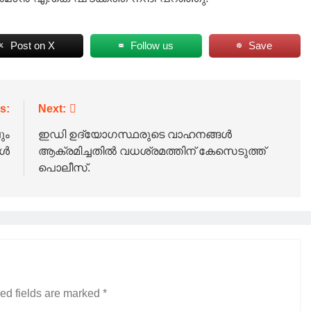
Post on X
Follow us
Save
s:
Next:
ും
ഇഡി ഉദ്യോഗസ്ഥരുടെ വാഹനങ്ങൾ
കൾ
ആക്രമിച്ചതിൽ വധശ്രമത്തിന് കേസെടുത്ത്
പൊലീസ്.
ed fields are marked
*