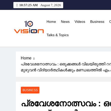
Skip
10:57:26 AM
August 7, 2026
to
content
Home
News
Videos
Business
Talks & Topics
10 vision news
Stay Ahead with 10 Vision News
Home
പ്രവേശനോത്സവം : ഒരുക്കങ്ങൾ വിലയിരുത്തി റസാഖ
മുഴുവന്‍ വിദ്യാര്‍ത്ഥികള്‍ക്കും മണ്ഡലത്തില്‍
BUSINESS
പ്രവേശനോത്സവം : ഒര