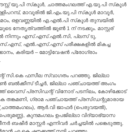
്റ് യു.പി സ്‌കൂള്‍, ചാത്തമംഗലത്ത് എ.യു.പി സ്‌കൂള്‍
റമ്പ്, മാവൂരില്‍ ജി.എം.യു.പി സ്‌കൂള്‍ മാവൂര്‍,
മഠം, ഒളവണ്ണയില്‍ എ.എല്‍.പി സ്‌കൂള്‍ തുമ്പയില്‍
 നേതൃത്വത്തില്‍ ജൂണ്‍ 1 ന് നടക്കും. മാസ്റ്റര്
 നിന്നും എസ്.എസ്.എല്‍.സി, പ്ലസ് ടു,
്.എസ്, എല്‍.എസ്.എസ് പരീക്ഷകളില്‍ മികച്ച
നം, കരിയര്‍ – മോട്ടിവേഷന്‍ പ്രോഗ്രാം
.
ന്റ് സി.കെ ഫസീല സ്വാഗതം പറഞ്ഞു. ജില്ലാ
‌സണ്‍ ബല്‍ക്കീസ് ടീച്ചര്‍, ജില്ലാ പഞ്ചായത്ത് അംഗം
ത്ത് വൈസ് പ്രസിഡന്റ് വിനോദ് പടനിലം, കോഴിക്കോട്
െ തങ്കമണി, ഗ്രാമ പഞ്ചായത്ത് പ്രസിഡന്റുമാരായ
(ചാത്തമംഗലം), ആര്‍.വി ജാഫര്‍ (പെരുവയല്‍),
്‍ (പെരുമണ്ണ), കുന്ദമംഗലം ഉപജില്ലാ വിദ്യാഭ്യാസ
ഷീർ മാസ്റ്റർ എന്നിവര്‍ ചര്‍ച്ചയില്‍ പങ്കെടുത്തു.
െയര്‍മാന്‍ എ.കെ ഷൗക്കത്ത് നന്ദി പറഞ്ഞു.