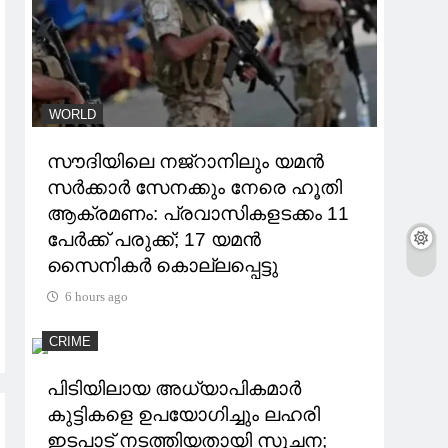
WORLD
സൗദിയിലെ നജ്‌റാനിലും യമൻ
സർക്കാർ സേനക്കും നേരെ ഹൂതി
ആക്രമണം: പ്രവാസികളടക്കം 11
പേർക്ക് പരുക്ക്; 17 യമൻ
സൈനികർ കൊല്ലപ്പെട്ടു
6 hours ago
CRIME
പിടിയിലായ അധ്യാപികമാര്‍
കുട്ടികളെ ഉപയോഗിച്ചും ലഹരി
ഇടപാട് നടത്തിയതായി സൂചന;