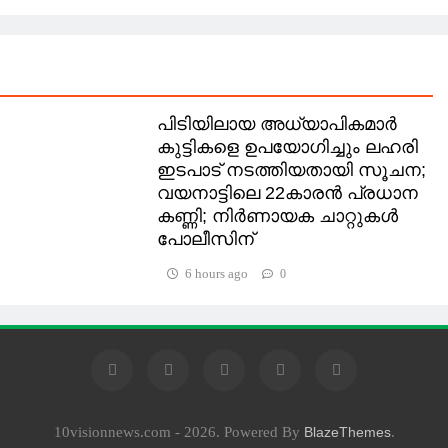
പിടിയിലായ അധ്യാപികമാര്‍
കുട്ടികളെ ഉപയോഗിച്ചും ലഹരി
ഇടപാട് നടത്തിയതായി സൂചന;
വയനാട്ടിലെ 22കാരന്‍ പ്രധാന
കണ്ണി; നിര്‍ണായക ചാറ്റുകള്‍
പോലീസിന്
6 hours ago
0
10visionnews.com - 2026. Powered By
.
BlazeThemes