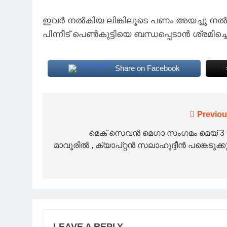
ഇവര്‍ നല്‍കിയ ലിങ്കിലൂടെ പണം അയച്ചു നല്‍ക
പിന്നീട് പെണ്‍കുട്ടിയെ ബന്ധപ്പെടാന്‍ ശ്രമിച്
Share on Facebook
Post
Previou
navigation
മെക് സെവൻ മെഗാ സംഗമം മെയ് 3 
മാവൂരിൽ , ക്യാപ്റ്റൻ സലാഹുദ്ദീൻ പങ്കെടുക്കു
LEAVE A REPLY