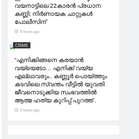
വയനാട്ടിലെ 22കാരന്‍ പ്രധാന
കണ്ണി; നിര്‍ണായക ചാറ്റുകള്‍
പോലീസിന്
6 hours ago
CRIME
“എനിക്കിങ്ങനെ കരയാൻ
വയ്യെടോ… എനിക്ക് വയ്യ
എല്ലാവരും.. കണ്ണൂർ പൊയ്ത്തും
കടവിലെ സ്വന്തം വീട്ടിൽ യുവതി
ജീവനൊടുക്കിയ സംഭവത്തിൽ
ആത്മ ഹത്യ കുറിപ്പ് പുറത്ത് .
6 hours ago