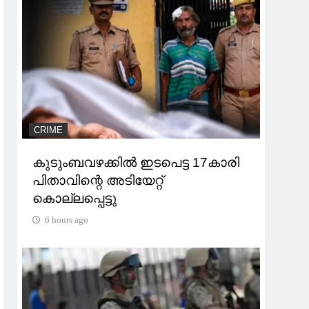
CRIME
കുടുംബവഴക്കില്‍ ഇടപെട്ട 17കാരി
പിതാവിന്റെ അടിയേറ്റ്
കൊല്ലപ്പെട്ടു
6 hours ago