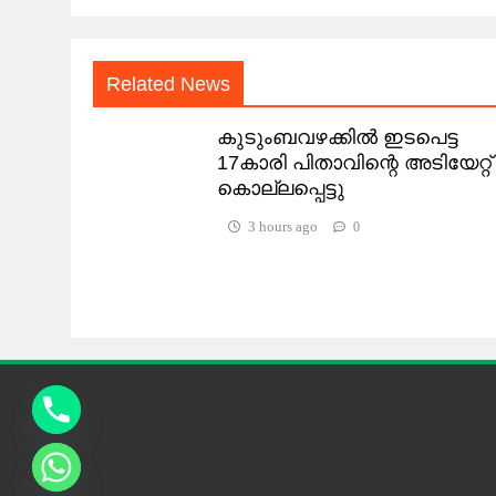
Related News
കുടുംബവഴക്കില്‍ ഇടപെട്ട
17കാരി പിതാവിന്റെ അടിയേറ്റ്
കൊല്ലപ്പെട്ടു
3 hours ago
0