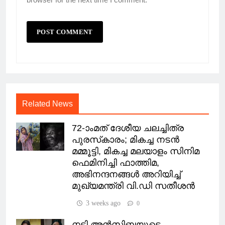
Related News
72-ാംമത് ദേശീയ ചലച്ചിത്ര
പുരസ്‌കാരം; മികച്ച നടൻ
മമ്മൂട്ടി, മികച്ച മലയാളം സിനിമ
ഫെമിനിച്ചി ഫാത്തിമ,
അഭിനന്ദനങ്ങൾ അറിയിച്ച്
മുഖ്യമന്ത്രി വി.ഡി സതീശൻ
3 weeks ago
0
നടി അൻസിബയുടെ