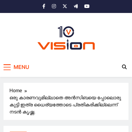
Skip
to
content
10 vision news
Stay Ahead with 10 Vision News
MENU
Home
ഒരു കാരണവുമില്ലാതെ അൻസിബയെ പ്പോലൊരു
കുട്ടി ഇത്ര ധൈര്യത്തോടെ പ്രതികരിക്കില്ലെന്ന്
നടൻ കൃഷ്ണ.