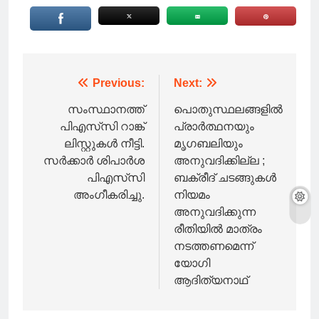
Post
Previous:
Next:
navigation
സംസ്ഥാനത്ത്
പൊതുസ്ഥലങ്ങളിൽ
പിഎസ്‌സി റാങ്ക്
പ്രാർത്ഥനയും
ലിസ്റ്റുകൾ നീട്ടി.
മൃഗബലിയും
സർക്കാർ ശിപാർശ
അനുവദിക്കില്ല ;
പിഎസ്‌സി
ബക്രീദ് ചടങ്ങുകൾ
അംഗീകരിച്ചു.
നിയമം
അനുവദിക്കുന്ന
രീതിയിൽ മാത്രം
നടത്തണമെന്ന്
യോഗി
ആദിത്യനാഥ്