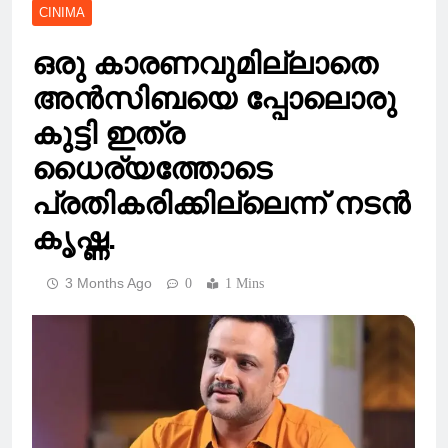
CINIMA
ഒരു കാരണവുമില്ലാതെ
അൻസിബയെ പ്പോലൊരു
കുട്ടി ഇത്ര
ധൈര്യത്തോടെ
പ്രതികരിക്കില്ലെന്ന് നടൻ
കൃഷ്ണ.
3 Months Ago
0
1 Mins