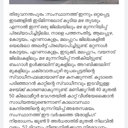
തിരുവനന്തപുരം :സംസ്ഥാനത്ത് ഇന്നും ഒറ്റപ്പെട്ട
ഇടങ്ങളിൽ ഇടിമിന്നലോട് കൂടിയ മഴ തുടരും
എന്നാൽ ഇന്ന് ഒരു ജില്ലയിലും മഴ മുന്നറിയിപ്പ്
പ്രഖ്യാപിച്ചിട്ടില്ല. നാളെ പത്തനംതിട്ട, ആലപ്പുഴ,
കോട്ടയം, എറണാകുളം, മലപ്പുറം ജില്ലകളിൽ
യെല്ലോ അലർട്ട് പ്രഖ്യാപിച്ചിട്ടുണ്ട്. മറ്റന്നാൾ
കോട്ടയം, എറണാകുളം, ഇടുക്കി, മലപ്പുറം, വയനാട്
ജില്ലകളിലും മഴ മുന്നറിയിപ്പ് നൽകിയിട്ടുണ്ട്.
ബംഗാൾ ഉൾക്കടലിന് മുകളിലും അറബിക്കടലിന്
മുകളിലും ചക്രവാതചുഴി രൂപപ്പെട്ടതിന്റെ
സ്വാധീനഫലമായാണ് മഴ കനക്കുന്നത്. കൂടാതെ
പടിഞ്ഞാറൻ കാറ്റിന്റെ സ്വാധീനവും ഇടവിട്ടുള്ള
മഴയ്ക്ക് കാരണമാകുന്നുണ്ട്. മണിക്കൂറിൽ 40 മുതൽ
50 കിലോമീറ്റർ വേഗതയിൽ കാറ്റ് വീശിയേക്കൈാൻ
സാധ്യതയുണ്ടെന്നാണ് കാലാവസ്ഥാ
കേന്ദ്രത്തിന്റെ മുന്നറിയിപ്പ്.അതേസമയം
സംസ്ഥാനത്ത് ഈ വർഷത്തെ ട്രോളിംഗ്
നിരോധനം ജൂൺ 9 അർധരാത്രി മുതൽ നിലവിൽ
വരും. 52 ദിവസം നീണ്ടുനിൽക്കുന്ന നിരോധനം