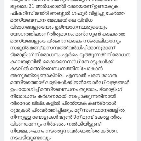
ജൂലൈ 31 അർധരാത്രി വരെയാണ് ഉണ്ടാകുക.
ഫിഷറീസ് മന്ത്രി അബ്ദുൽ ഗഫൂർ വിളിച്ചു ചേർത്ത
മത്സ്യബന്ധന മേഖലയിലെ വിവിധ
വിഭാഗങ്ങളുടെയും ഉദ്യോഗസ്ഥരുടെയും
യോഗത്തിലാണ് തീരുമാനം. മൺസൂൺ കാലത്തെ
മത്സ്യങ്ങളുടെ പ്രജനനകാലം സംരക്ഷിക്കാനും
സമുദ്ര മത്സ്യസമ്പത്ത് വർധിപ്പിക്കാനുമാണ്
ട്രോളിംഗ് നിരോധനം ഏർപ്പെടുത്തുന്നത്.നിരോധന
കാലയളവിൽ മെക്കനൈസ്ഡ് ബോട്ടുകൾക്ക്
കടലിൽ മത്സ്യബന്ധനത്തിന് പോകാൻ
അനുമതിയുണ്ടാകില്ല. എന്നാൽ പരമ്പരാഗത
മത്സ്യത്തൊഴിലാളികൾക്ക് ഇൻബോർഡ് വള്ളങ്ങൾ
ഉപയോഗിച്ച് മത്സ്യബന്ധനം തുടരാം. ട്രോളിംഗ്
നിരോധനം കർശനമായി നടപ്പാക്കുന്നതിനായി
തീരദേശ ജില്ലകളിൽ പ്രത്യേക കൺട്രോൾ
റൂമുകൾ പ്രവർത്തിപ്പിക്കും. മറ്റ് സംസ്ഥാനങ്ങളിൽ
നിന്നുള്ള ബോട്ടുകൾ ജൂൺ 9ന് മുമ്പ് കേരള തീരം
വിടണമെന്നും നിർദേശം നൽകിയിട്ടുണ്ട്.
നിയമലംഘനം നടത്തുന്നവർക്കെതിരെ കർശന
നടപടിയുണ്ടാവും