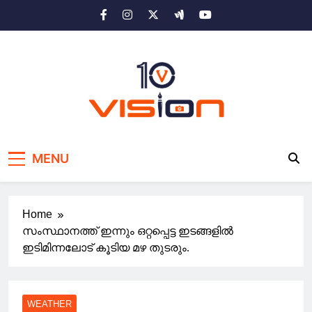
Skip
to
content
10 vision news
Stay Ahead with 10 Vision News
MENU
Home
സംസ്ഥാനത്ത് ഇന്നും ഒറ്റപ്പെട്ട ഇടങ്ങളിൽ
ഇടിമിന്നലോട് കൂടിയ മഴ തുടരും.
WEATHER