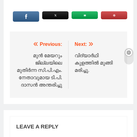
Post
Previous:
Next:
navigation
മുൻ മേയറും
വിദ്യാർഥി
ജില്ലയിലെ
കുളത്തിൽ മുങ്ങി
മുതിർന്ന സി.പി.എം.
മരിച്ചു.
നേതാവുമായ ടി.പി.
ദാസൻ അന്തരിച്ചു
LEAVE A REPLY